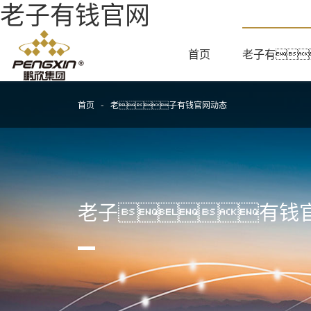
老子有钱官网
首页
老子有
首页
老子有钱官网动态
老子有钱