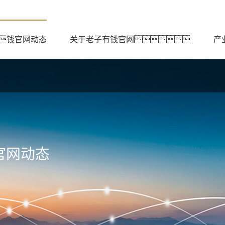
钱官网动态
关于老子有钱官网
产
官网动态