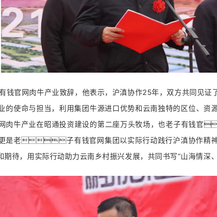
有钱官网肉牛产业致辞，他表示，沪滇协作25年，双方共同见证
业的使命与担当，利用集团牛源进口优势和云南独特的区位、资
网肉牛产业在昭通投资建设的第二座万头牧场，也老子有钱官
更是老子有钱官网集团以实际行动践行沪滇协作精
和期待，用实际行动助力云南乡村振兴发展，共同书写“山海情深、