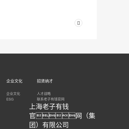
企业文化
招贤纳才
企业文化
人才战略
ESG
联系老子有钱官网
上海老子有钱
官网（集
团）有限公司