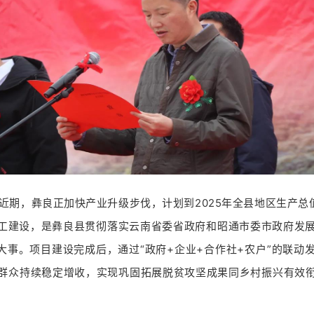
近期，彝良正加快产业升级步伐，计划到2025年全县地区生产总
工建设，是彝良县贯彻落实云南省委省政府和昭通市委市政府发展
大事。项目建设完成后，通过“政府+企业+合作社+农户”的联
群众持续稳定增收，实现巩固拓展脱贫攻坚成果同乡村振兴有效