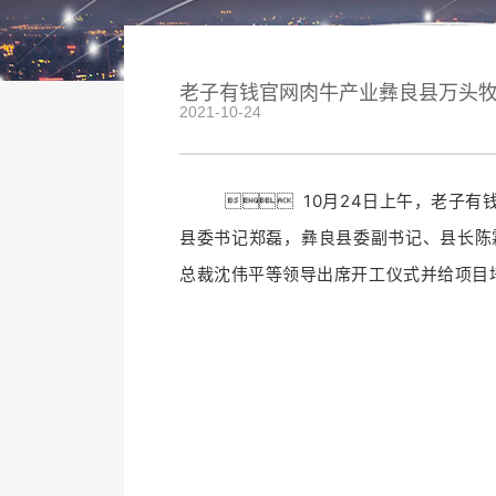
老子有钱官网肉牛产业彝良县万头
2021-10-24
 10月24日上午，老子
县委书记郑磊，彝良县委副书记、县长陈
总裁沈伟平等领导出席开工仪式并给项目